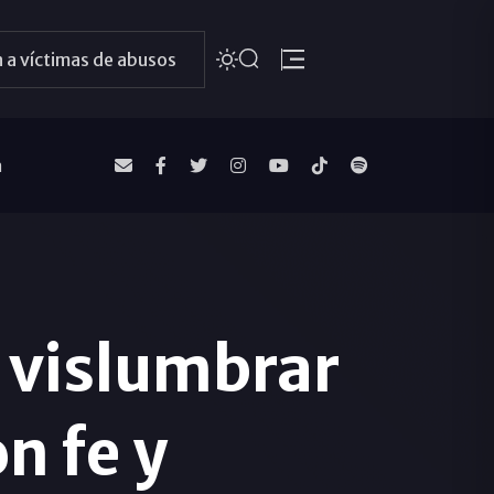
 a víctimas de abusos
a
 vislumbrar
n fe y