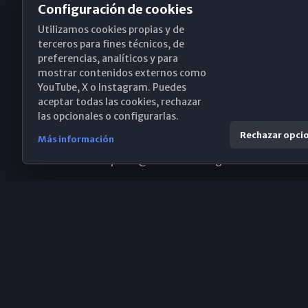
Configuración de cookies
Utilizamos cookies propias y de
Obispado de Málaga
terceros para fines técnicos, de
preferencias, analíticos y para
mostrar contenidos externos como
YouTube, X o Instagram. Puedes
Santa María, 18-20. 29015 Málaga
aceptar todas las cookies, rechazar
las opcionales o configurarlas.
(+34) 952 224 386
Rechazar opci
Más información
obispado@diocesismalaga.es