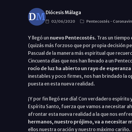
Diócesis Málaga
02/06/2020
Pentecostés
-
Coronavir
Y llegó un
nuevo Pentecostés
. Tras un tiempo
(quizás más forzoso que por propia decisión pe
Pascual de la manera más espiritual que recuer
Cincuenta días que nos han llevado a un Pentec
rocío de luz ha abierto un rayo de esperanza
inestables y poco firmes, nos han brindado la o
puesta en esta nueva realidad.
¡Y por fin llegó ese día! Con verdadero espíritu 
Espíritu Santo, fuerza que vamos a necesitar
afrontar esta nueva realidad a la que nos enfr
hermanos, nuestro prójimo, va a necesitar 
ellos nuestra oración y nuestro máximo cariño.