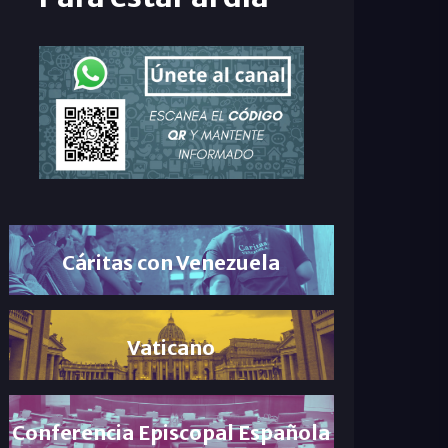
Cáritas con Venezuela
Vaticano
Conferencia Episcopal Española