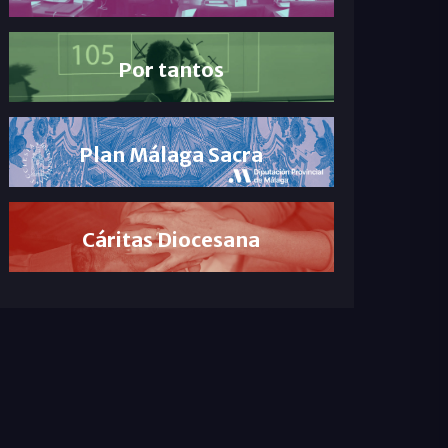
Por tantos
Plan Málaga Sacra
Cáritas Diocesana