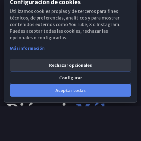
Configuración de cookies
Horarios de Misa
Utilizamos cookies propias y de terceros para fines
Hemeroteca
técnicos, de preferencias, analíticos y para mostrar
contenidos externos como YouTube, X o Instagram.
WhatsApp
Puedes aceptar todas las cookies, rechazar las
opcionales o configurarlas.
Más información
Rechazar opcionales
Configurar
Aceptar todas
Consulta IA
×
Selecciona el área y realiza tu consulta
© 2026 Obispado de Málaga