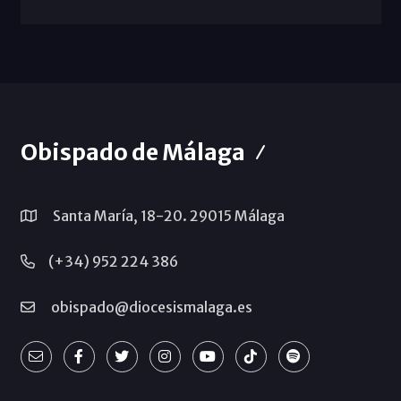
Obispado de Málaga
Santa María, 18-20. 29015 Málaga
(+34) 952 224 386
obispado@diocesismalaga.es