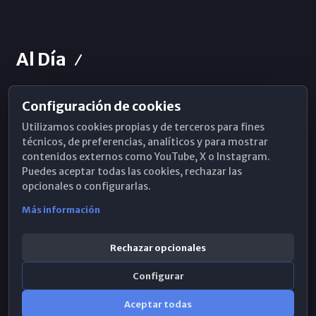
Al Día
Configuración de cookies
Horarios de Misa
Utilizamos cookies propias y de terceros para fines
Hemeroteca
técnicos, de preferencias, analíticos y para mostrar
contenidos externos como YouTube, X o Instagram.
WhatsApp
Puedes aceptar todas las cookies, rechazar las
opcionales o configurarlas.
Más información
Rechazar opcionales
Configurar
Aceptar todas