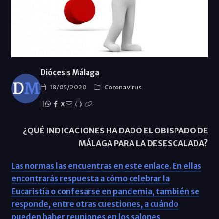
Diócesis Málaga
18/05/2020
Coronavirus
|
X
¿QUÉ INDICACIONES HA DADO EL OBISPADO DE
MÁLAGA PARA LA DESESCALADA?
Las normas las encuentras en este enlace. En ellas
encontrarás respuesta a cómo celebrar la
Eucaristía o confesarse en pandemia, también se
responde, entre otras cuestiones, a cuándo
pueden haber reuniones en los salones