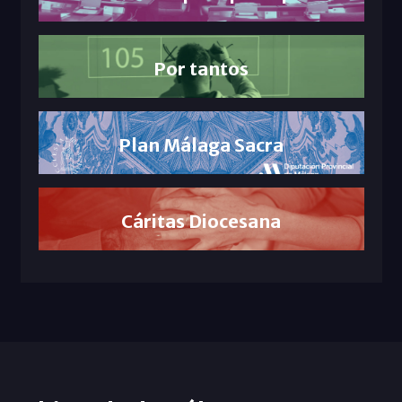
Por tantos
Plan Málaga Sacra
Cáritas Diocesana