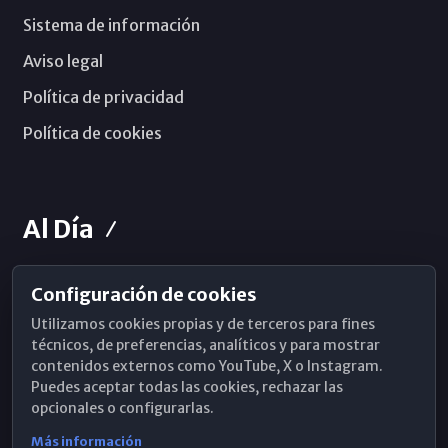
Sistema de información
Aviso legal
Política de privacidad
Política de cookies
Al Día
Configuración de cookies
Horarios de Misa
Utilizamos cookies propias y de terceros para fines
Hemeroteca
técnicos, de preferencias, analíticos y para mostrar
contenidos externos como YouTube, X o Instagram.
WhatsApp
Puedes aceptar todas las cookies, rechazar las
opcionales o configurarlas.
Más información