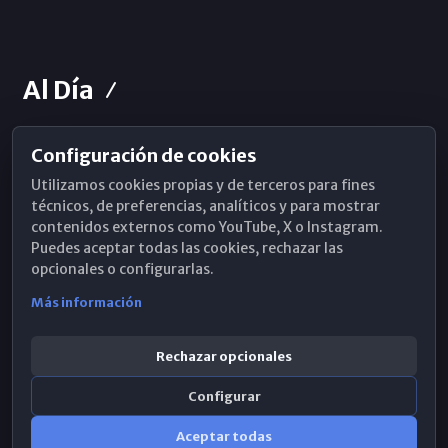
Al Día
Configuración de cookies
Horarios de Misa
Utilizamos cookies propias y de terceros para fines
Hemeroteca
técnicos, de preferencias, analíticos y para mostrar
contenidos externos como YouTube, X o Instagram.
WhatsApp
Puedes aceptar todas las cookies, rechazar las
opcionales o configurarlas.
Más información
Rechazar opcionales
Configurar
Aceptar todas