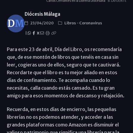
Carlos Cervantes en la Librería Diocesana
B. LAFUENTE
Diócesis Málaga
23/04/2020
Libros
-
Coronavirus
|
X
Para este 23 de abril, Día del Libro, os recomendaría
que, de ese montón de libros que tenéis en casa sin
leer, cogieras uno de ellos, seguro que te cautivará.
Recordarte que el libro es tu mejor aliado en estos
días de confinamiento. Te acompaña cuando lo
necesitas, calla cuando estás cansado. Es tu gran
amigo para esos momentos de descanso y relajación.
Recuerda, en estos días de encierro, las pequeñas
librerías no os podemos atender, y acceder a las
grandes plataformas como Amazon es disminuir el
valioso patrimonio que significa una librería para la