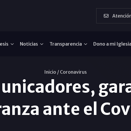
Atención
esis
Noticias
Transparencia
Dono a mi Iglesi
Inicio /
Coronavirus
unicadores, gar
anza ante el Co