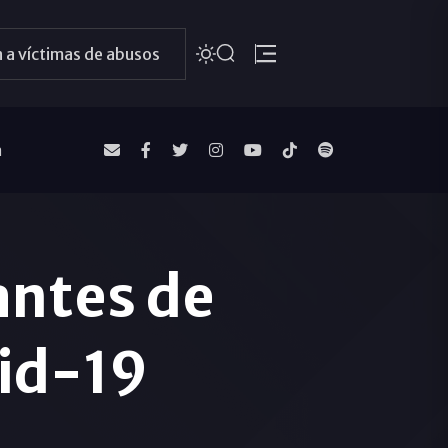
 a víctimas de abusos
a
antes de
vid-19