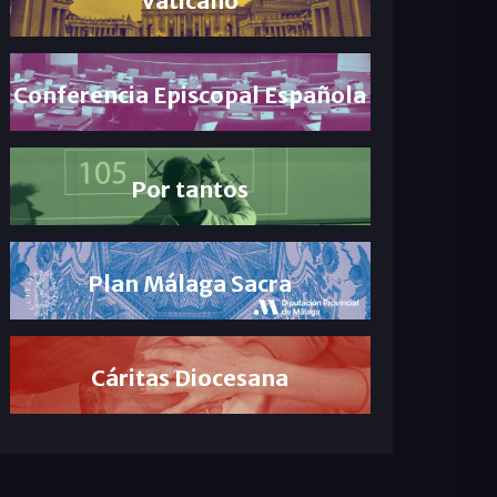
Conferencia Episcopal Española
Por tantos
Plan Málaga Sacra
Cáritas Diocesana