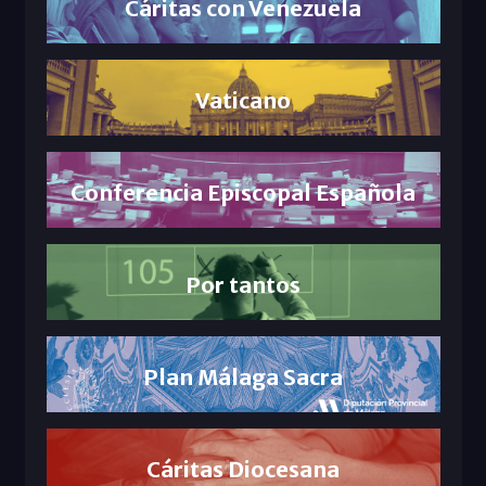
Cáritas con Venezuela
Vaticano
Conferencia Episcopal Española
Por tantos
Plan Málaga Sacra
Cáritas Diocesana