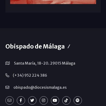
Obispado de Málaga
Santa María, 18-20. 29015 Málaga
(+34) 952 224 386
obispado@diocesismalaga.es