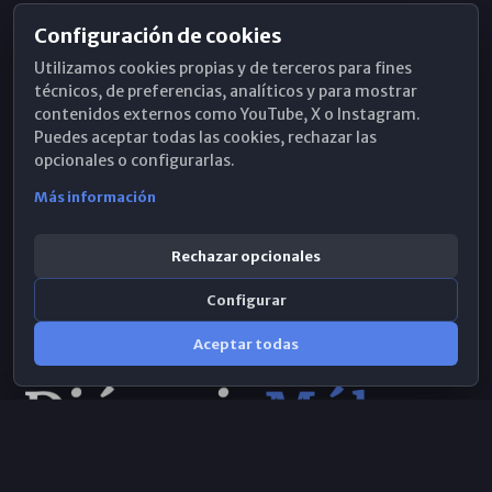
Configuración de cookies
Horarios de Misa
Utilizamos cookies propias y de terceros para fines
Hemeroteca
técnicos, de preferencias, analíticos y para mostrar
contenidos externos como YouTube, X o Instagram.
WhatsApp
Puedes aceptar todas las cookies, rechazar las
opcionales o configurarlas.
Más información
Rechazar opcionales
Configurar
Aceptar todas
Consulta IA
×
Selecciona el área y realiza tu consulta
© 2026 Obispado de Málaga