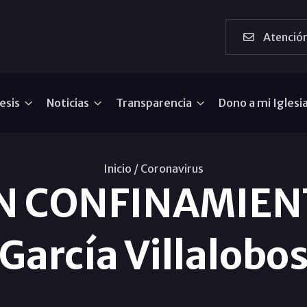
Atención
esis
Noticias
Transparencia
Dono a mi Iglesi
Inicio /
Coronavirus
N CONFINAMIENT
García Villalobo