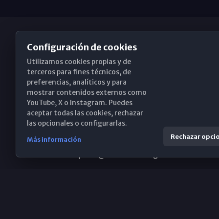
Configuración de cookies
Utilizamos cookies propias y de
Obispado de Málaga
terceros para fines técnicos, de
preferencias, analíticos y para
mostrar contenidos externos como
YouTube, X o Instagram. Puedes
Santa María, 18-20. 29015 Málaga
aceptar todas las cookies, rechazar
las opcionales o configurarlas.
(+34) 952 224 386
Rechazar opci
Más información
obispado@diocesismalaga.es