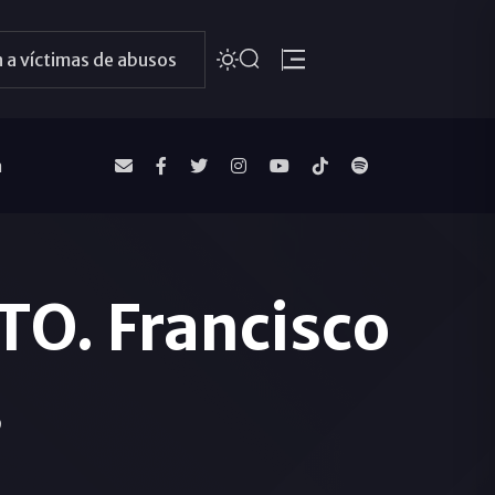
 a víctimas de abusos
a
O. Francisco
s