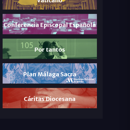
Conferencia Episcopal Española
Por tantos
Plan Málaga Sacra
Cáritas Diocesana