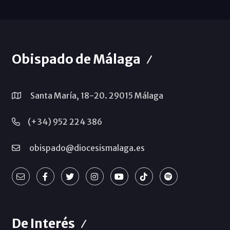
Obispado de Málaga
Santa María, 18-20. 29015 Málaga
(+34) 952 224 386
obispado@diocesismalaga.es
De Interés