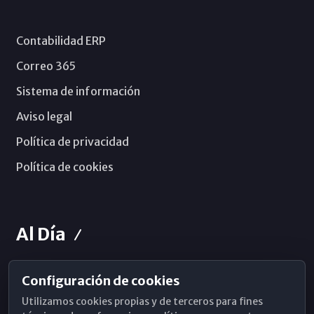
Contabilidad ERP
Correo 365
Sistema de información
Aviso legal
Política de privacidad
Política de cookies
Al Día
Configuración de cookies
Horarios de Misa
Utilizamos cookies propias y de terceros para fines
Hemeroteca