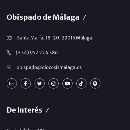
Obispado de Málaga
Santa María, 18-20. 29015 Málaga
(+34) 952 224 386
obispado@diocesismalaga.es
De Interés