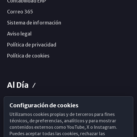
Contabilidad ERP
Correo 365
Sistema de información
Aviso legal
Política de privacidad
Política de cookies
Al Día
Configuración de cookies
Horarios de Misa
Utilizamos cookies propias y de terceros para fines
Hemeroteca
técnicos, de preferencias, analíticos y para mostrar
contenidos externos como YouTube, X o Instagram.
WhatsApp
Puedes aceptar todas las cookies, rechazar las