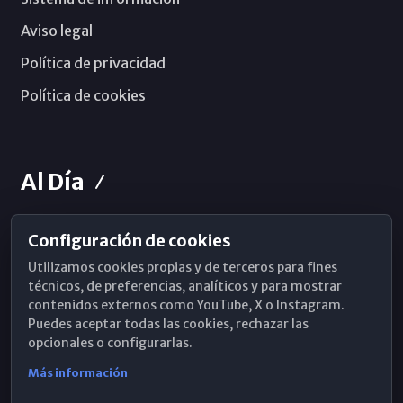
Aviso legal
Política de privacidad
Política de cookies
Al Día
Configuración de cookies
Horarios de Misa
Utilizamos cookies propias y de terceros para fines
Hemeroteca
técnicos, de preferencias, analíticos y para mostrar
contenidos externos como YouTube, X o Instagram.
WhatsApp
Puedes aceptar todas las cookies, rechazar las
opcionales o configurarlas.
Más información