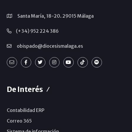
Santa María, 18-20. 29015 Málaga
(+34) 952 224 386
obispado@diocesismalaga.es
De Interés
Contabilidad ERP
Correo 365
Sistema de información