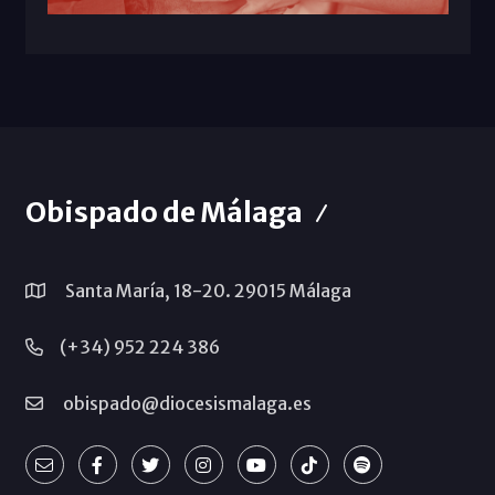
Obispado de Málaga
Santa María, 18-20. 29015 Málaga
(+34) 952 224 386
obispado@diocesismalaga.es