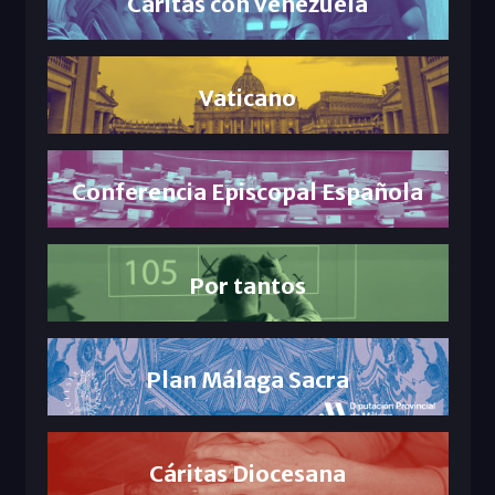
Cáritas con Venezuela
Vaticano
Conferencia Episcopal Española
Por tantos
Plan Málaga Sacra
Cáritas Diocesana