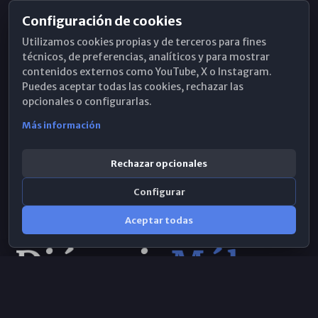
Configuración de cookies
Horarios de Misa
Utilizamos cookies propias y de terceros para fines
Hemeroteca
técnicos, de preferencias, analíticos y para mostrar
contenidos externos como YouTube, X o Instagram.
WhatsApp
Puedes aceptar todas las cookies, rechazar las
opcionales o configurarlas.
Más información
Rechazar opcionales
Configurar
Aceptar todas
Consulta IA
×
© 2026 Obispado de Málaga
Selecciona el área y realiza tu consulta