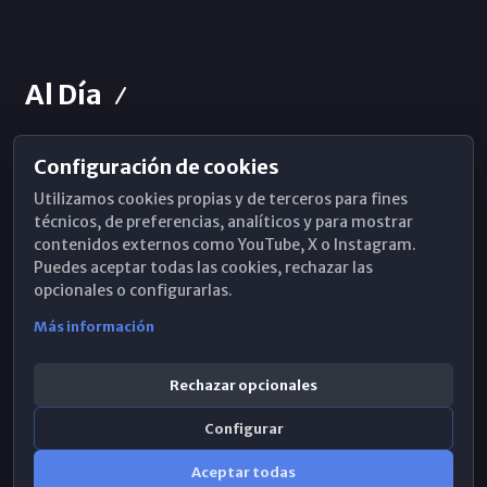
Al Día
Configuración de cookies
Horarios de Misa
Utilizamos cookies propias y de terceros para fines
Hemeroteca
técnicos, de preferencias, analíticos y para mostrar
contenidos externos como YouTube, X o Instagram.
WhatsApp
Puedes aceptar todas las cookies, rechazar las
opcionales o configurarlas.
Más información
Rechazar opcionales
Configurar
Aceptar todas