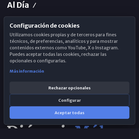
Al Día
Configuración de cookies
Horarios de Misa
Utilizamos cookies propias y de terceros para fines
Hemeroteca
técnicos, de preferencias, analíticos y para mostrar
contenidos externos como YouTube, X o Instagram.
WhatsApp
Puedes aceptar todas las cookies, rechazar las
opcionales o configurarlas.
Más información
Rechazar opcionales
Configurar
Aceptar todas