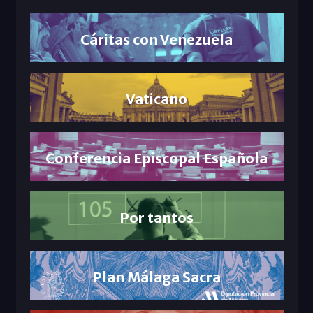
Cáritas con Venezuela
Vaticano
Conferencia Episcopal Española
Por tantos
Plan Málaga Sacra