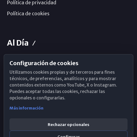
Política de privacidad
Política de cookies
Al Día
Configuración de cookies
Horarios de Misa
Utilizamos cookies propias y de terceros para fines
Hemeroteca
técnicos, de preferencias, analíticos y para mostrar
contenidos externos como YouTube, X o Instagram.
WhatsApp
Puedes aceptar todas las cookies, rechazar las
opcionales o configurarlas.
Más información
Rechazar opcionales
Configurar