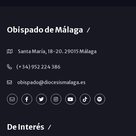
Obispado de Málaga
Santa María, 18-20. 29015 Málaga
(+34) 952 224 386
obispado@diocesismalaga.es
De Interés