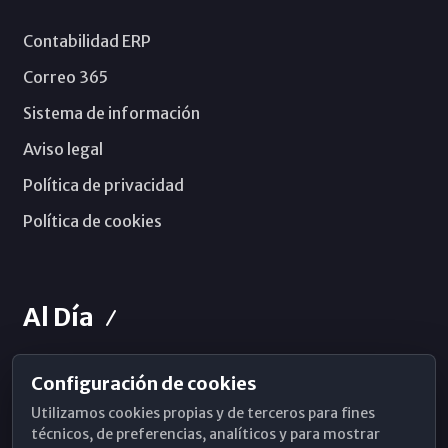
Contabilidad ERP
Correo 365
Sistema de información
Aviso legal
Política de privacidad
Política de cookies
Al Día
Configuración de cookies
Horarios de Misa
Utilizamos cookies propias y de terceros para fines
Hemeroteca
técnicos, de preferencias, analíticos y para mostrar