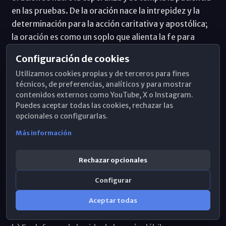
en las pruebas. De la oración nace la intrepidez y la
determinación para la acción caritativa y apostólica;
la oración es como un soplo que alienta la fe para
hacerla más vibrante y gozosa. A través de la oración
Configuración de cookies
el alma se pacifica y serena. En la oración se funden las
Utilizamos cookies propias y de terceros para fines
penas como se derrite la nieve ante el sol.
técnicos, de preferencias, analíticos y para mostrar
contenidos externos como YouTube, X o Instagram.
En la Asamblea Plenaria del mes de abril tendremos
Puedes aceptar todas las cookies, rechazar las
como Conferencia la oportunidad de peregrinar a
opcionales o configurarlas.
Ávila. Confiamos en que el papa Francisco nos presida
Más información
en la visita a la cuna de santa Teresa, en Ávila, y a su
sepulcro, en Alba de Tormes. ¡Que estas efemérides
Rechazar opcionales
nos enseñen a convertir nuestra vida en una salida
para llevar el gozo del Evangelio a las periferias de los
Configurar
pobres, los enfermos, los descartados y los
Aceptar todas
pecadores!