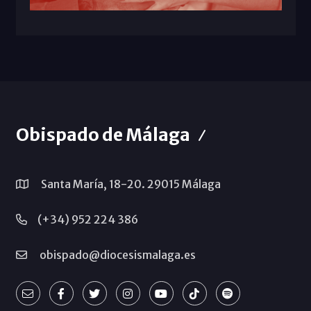
Obispado de Málaga
Santa María, 18-20. 29015 Málaga
(+34) 952 224 386
obispado@diocesismalaga.es