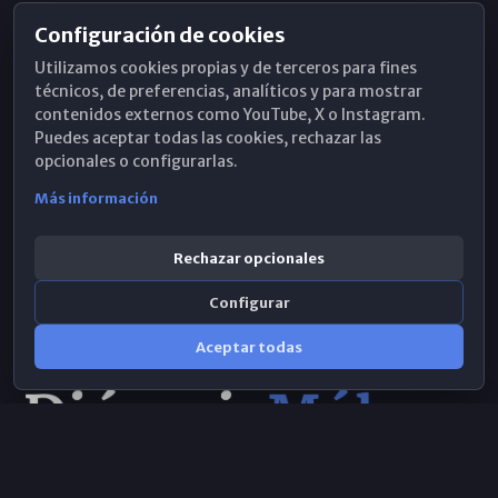
Configuración de cookies
Horarios de Misa
Utilizamos cookies propias y de terceros para fines
Hemeroteca
técnicos, de preferencias, analíticos y para mostrar
contenidos externos como YouTube, X o Instagram.
WhatsApp
Puedes aceptar todas las cookies, rechazar las
opcionales o configurarlas.
Más información
Rechazar opcionales
Configurar
Aceptar todas
Consulta IA
×
© 2026 Obispado de Málaga
Selecciona el área y realiza tu consulta