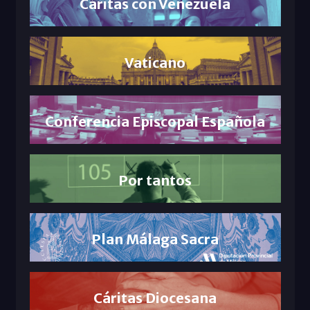
Cáritas con Venezuela
Vaticano
Conferencia Episcopal Española
Por tantos
Plan Málaga Sacra
Cáritas Diocesana