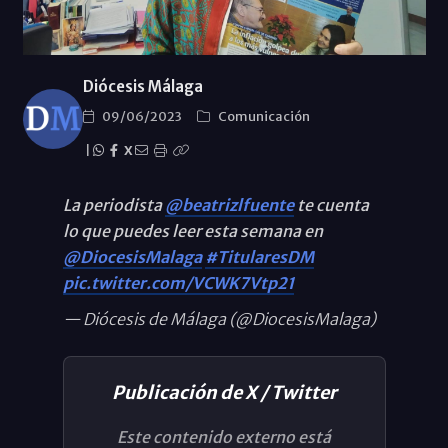
Diócesis Málaga
09/06/2023
Comunicación
|
X
La periodista
@beatrizlfuente
te cuenta
lo que puedes leer esta semana en
@DiocesisMalaga
#TitularesDM
pic.twitter.com/VCWK7Vtp21
— Diócesis de Málaga (@DiocesisMalaga)
Publicación de X / Twitter
Este contenido externo está