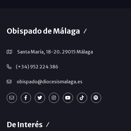
Obispado de Málaga
Santa María, 18-20. 29015 Málaga
(+34) 952 224 386
obispado@diocesismalaga.es
De Interés