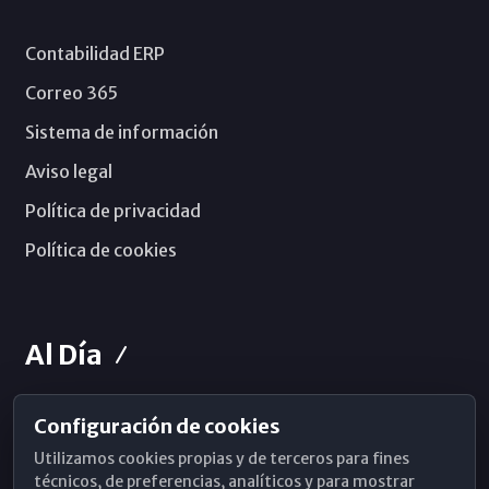
Contabilidad ERP
Correo 365
Sistema de información
Aviso legal
Política de privacidad
Política de cookies
Al Día
Configuración de cookies
Horarios de Misa
Utilizamos cookies propias y de terceros para fines
Hemeroteca
técnicos, de preferencias, analíticos y para mostrar