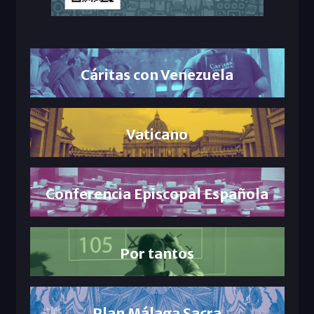
Cáritas con Venezuela
Vaticano
Conferencia Episcopal Española
Por tantos
Plan Málaga Sacra