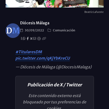
Beatriz Lafuente
Diócesis Málaga
30/09/2022
Comunicación
|
X
#TitularesDM
pic.twitter.com/qKjYbKreCU
— Diócesis de Málaga (@DiocesisMalaga)
Publicación de X / Twitter
Este contenido externo está
bloqueado por tus preferencias de
cookies.