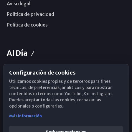
Aviso legal
Política de privacidad
Política de cookies
Al Día
Configuración de cookies
Horarios de Misa
Utilizamos cookies propias y de terceros para fines
Hemeroteca
técnicos, de preferencias, analíticos y para mostrar
contenidos externos como YouTube, X o Instagram.
WhatsApp
Puedes aceptar todas las cookies, rechazar las
opcionales o configurarlas.
Más información
Rechazar opcionales