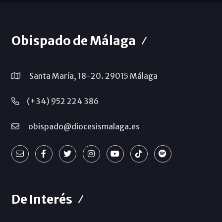
Obispado de Málaga
Santa María, 18-20. 29015 Málaga
(+34) 952 224 386
obispado@diocesismalaga.es
De Interés