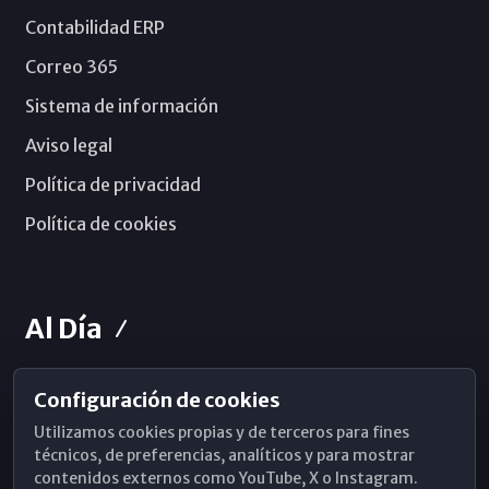
Contabilidad ERP
Correo 365
Sistema de información
Aviso legal
Política de privacidad
Política de cookies
Al Día
Configuración de cookies
Horarios de Misa
Utilizamos cookies propias y de terceros para fines
Hemeroteca
técnicos, de preferencias, analíticos y para mostrar
contenidos externos como YouTube, X o Instagram.
WhatsApp