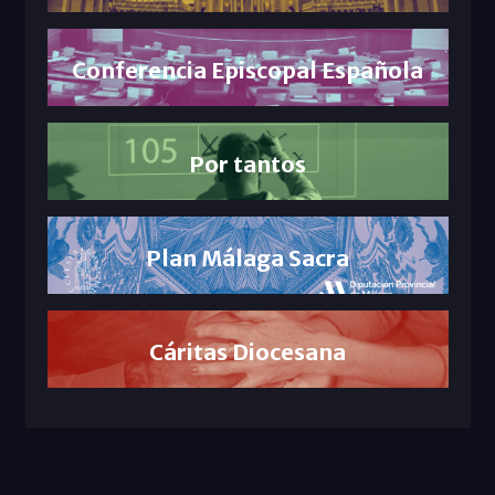
Conferencia Episcopal Española
Por tantos
Plan Málaga Sacra
Cáritas Diocesana