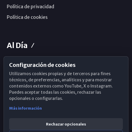
Política de privacidad
Política de cookies
Al Día
Configuración de cookies
Horarios de Misa
Utilizamos cookies propias y de terceros para fines
Hemeroteca
técnicos, de preferencias, analíticos y para mostrar
contenidos externos como YouTube, X o Instagram.
WhatsApp
Puedes aceptar todas las cookies, rechazar las
opcionales o configurarlas.
Más información
Rechazar opcionales