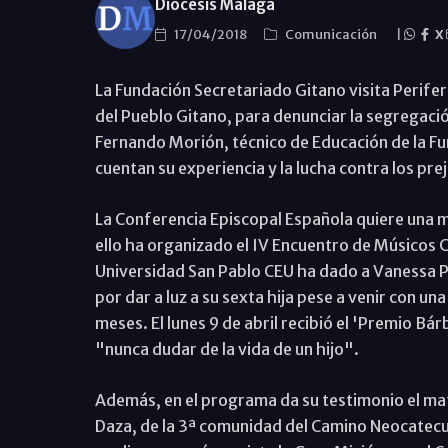
Diócesis Málaga
17/04/2018
Comunicación
|
X
La Fundación Secretariado Gitano visita Periferi
del Pueblo Gitano, para denunciar la segregació
Fernando Morión, técnico de Educación de la F
cuentan su experiencia y la lucha contra los pre
La Conferencia Episcopal Española quiere una m
ello ha organizado el IV Encuentro de Músicos Ca
Universidad San Pablo CEU ha dado a Vanessa P
por dar a luz a su sexta hija pese a venir con u
meses. El lunes 9 de abril recibió el 'Premio B
"nunca dudar de la vida de un hijo".
Además, en el programa da su testimonio el ma
Daza, de la 3ª comunidad del Camino Neocatecum