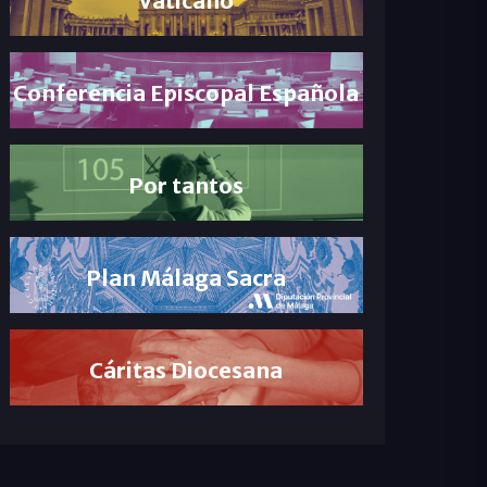
Conferencia Episcopal Española
Por tantos
Plan Málaga Sacra
Cáritas Diocesana