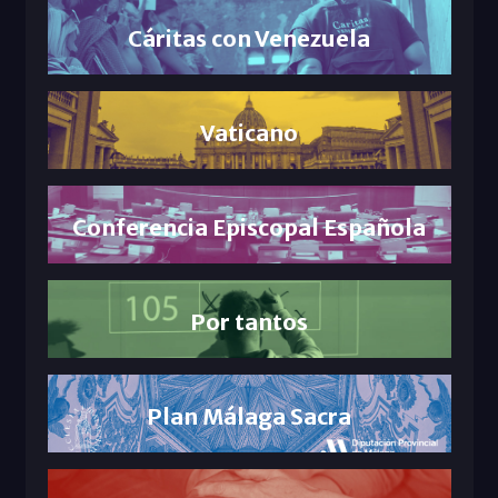
Cáritas con Venezuela
Vaticano
Conferencia Episcopal Española
Por tantos
Plan Málaga Sacra