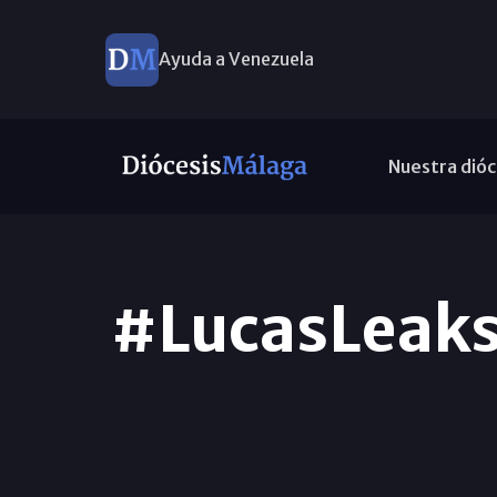
Ayuda a Venezuela
Nuestra dióc
#LucasLeaks,