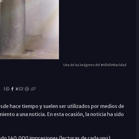
Una de las imágenes del #HiloDeNavidad
|
X
esde hace tiempo y suelen ser utilizados por medios de
ento a una noticia. En esta ocasión, la noticia ha sido
izado 140.000 impresiones (lecturas de cada uno)