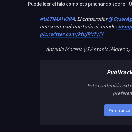
Puede leer el hilo completo pinchando sobre "
#ULTIMAHORA
. El emperador
@CesarAg
que se empadrone todo el mundo.
#Emp
pic.twitter.com/kfuJRVfy1Y
— Antonio Moreno (@Antonio1Moreno)
Publicaci
Este contenido exte
preferen
Permitir co