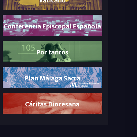
Conferencia Episcopal Española
Por tantos
Plan Málaga Sacra
Cáritas Diocesana