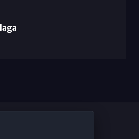
laga
De Interés