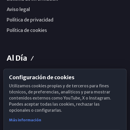
Aviso legal
Política de privacidad
Política de cookies
Al Día
Configuración de cookies
Horarios de Misa
Utilizamos cookies propias y de terceros para fines
Hemeroteca
técnicos, de preferencias, analíticos y para mostrar
contenidos externos como YouTube, X o Instagram.
WhatsApp
Puedes aceptar todas las cookies, rechazar las
opcionales o configurarlas.
Más información