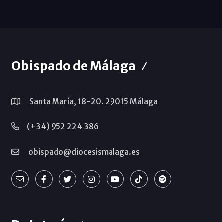
Obispado de Málaga
Santa María, 18-20. 29015 Málaga
(+34) 952 224 386
obispado@diocesismalaga.es