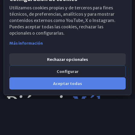
Horarios de Misa
Utilizamos cookies propias y de terceros para fines
Hemeroteca
técnicos, de preferencias, analíticos y para mostrar
contenidos externos como YouTube, X o Instagram.
WhatsApp
Puedes aceptar todas las cookies, rechazar las
opcionales o configurarlas.
Más información
Rechazar opcionales
Configurar
Aceptar todas
Consulta IA
×
© 2026 Obispado de Málaga
Selecciona el área y realiza tu consulta