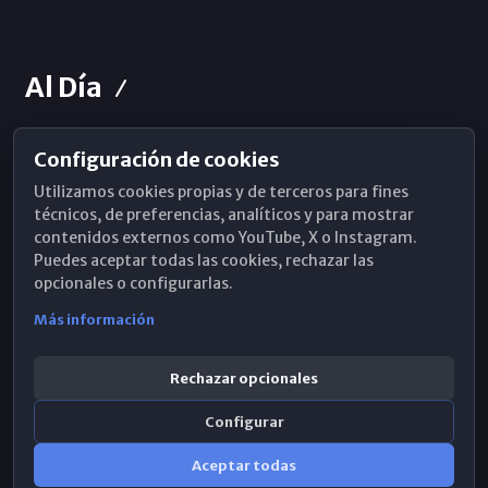
Al Día
Configuración de cookies
Horarios de Misa
Utilizamos cookies propias y de terceros para fines
Hemeroteca
técnicos, de preferencias, analíticos y para mostrar
contenidos externos como YouTube, X o Instagram.
WhatsApp
Puedes aceptar todas las cookies, rechazar las
opcionales o configurarlas.
Más información
Rechazar opcionales
Configurar
Aceptar todas