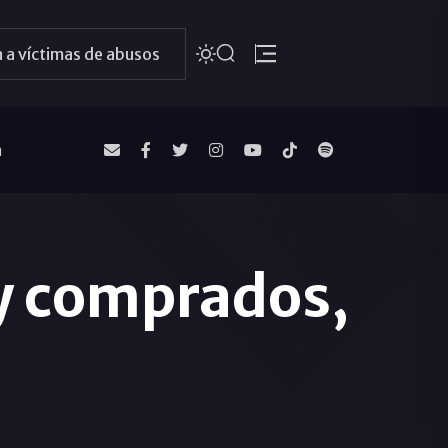
 a víctimas de abusos
a
 y comprados,