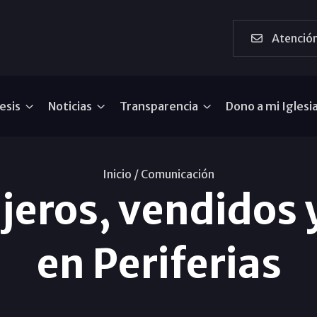
Atención
esis
Noticias
Transparencia
Dono a mi Iglesi
Inicio /
Comunicación
jeros, vendidos
en Periferias