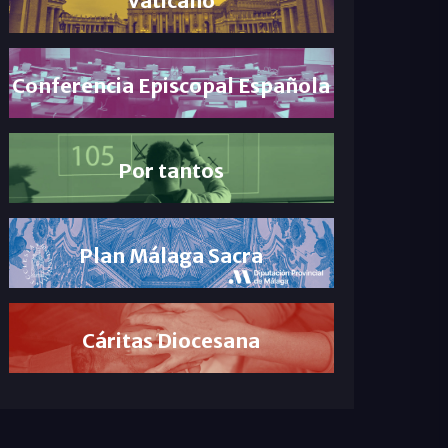
Conferencia Episcopal Española
Por tantos
Plan Málaga Sacra
Cáritas Diocesana