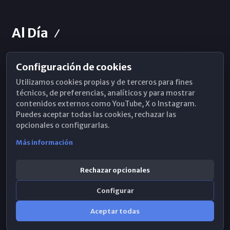
Al Día
Configuración de cookies
Horarios de Misa
Utilizamos cookies propias y de terceros para fines
Hemeroteca
técnicos, de preferencias, analíticos y para mostrar
contenidos externos como YouTube, X o Instagram.
WhatsApp
Puedes aceptar todas las cookies, rechazar las
opcionales o configurarlas.
Más información
Rechazar opcionales
Configurar
Aceptar todas