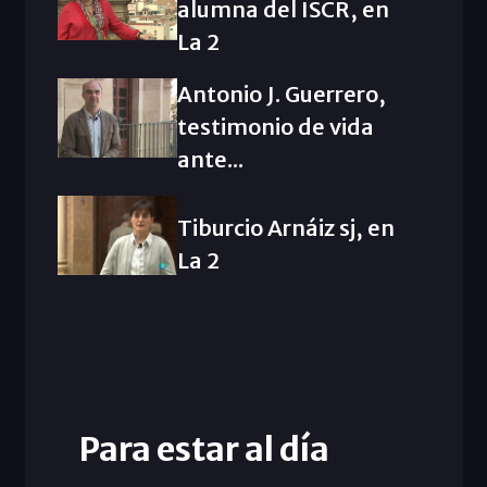
alumna del ISCR, en
La 2
Antonio J. Guerrero,
testimonio de vida
ante...
Tiburcio Arnáiz sj, en
La 2
Para estar al día