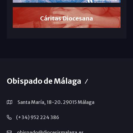
Cáritas Diocesana
Obispado de Málaga
Santa María, 18-20. 29015 Málaga
(+34) 952 224 386
obispado@diocesismalaga.es