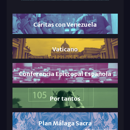
Cáritas con Venezuela
Vaticano
Conferencia Episcopal Española
Por tantos
Plan Málaga Sacra