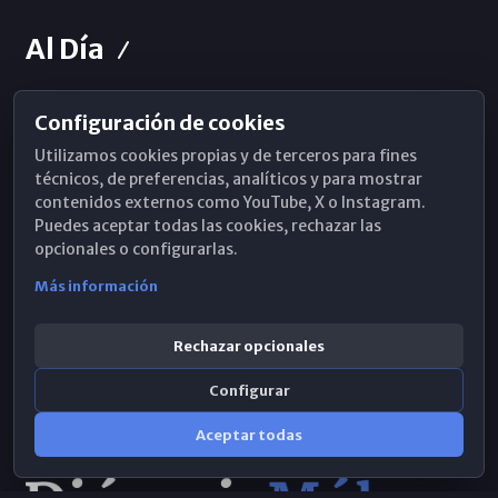
Al Día
Configuración de cookies
Horarios de Misa
Utilizamos cookies propias y de terceros para fines
Hemeroteca
técnicos, de preferencias, analíticos y para mostrar
contenidos externos como YouTube, X o Instagram.
WhatsApp
Puedes aceptar todas las cookies, rechazar las
opcionales o configurarlas.
Más información
Rechazar opcionales
Configurar
Aceptar todas