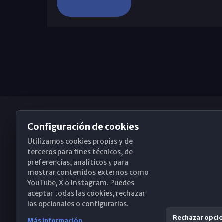
Configuración de cookies
Utilizamos cookies propias y de
Obispado de Málaga
terceros para fines técnicos, de
preferencias, analíticos y para
mostrar contenidos externos como
YouTube, X o Instagram. Puedes
Santa María, 18-20. 29015 Málaga
aceptar todas las cookies, rechazar
las opcionales o configurarlas.
(+34) 952 224 386
Rechazar opci
Más información