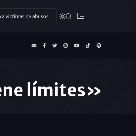
 a víctimas de abusos
a
iene límites»