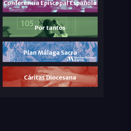
Conferencia Episcopal Española
Por tantos
Plan Málaga Sacra
Cáritas Diocesana