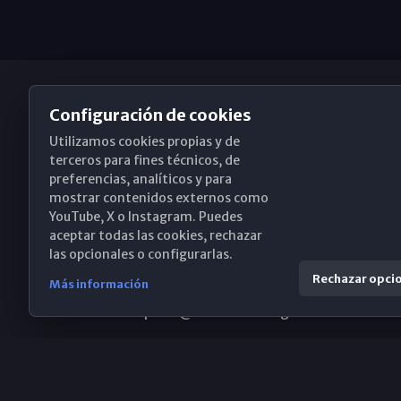
Configuración de cookies
Utilizamos cookies propias y de
Obispado de Málaga
terceros para fines técnicos, de
preferencias, analíticos y para
mostrar contenidos externos como
YouTube, X o Instagram. Puedes
Santa María, 18-20. 29015 Málaga
aceptar todas las cookies, rechazar
las opcionales o configurarlas.
(+34) 952 224 386
Rechazar opci
Más información
obispado@diocesismalaga.es