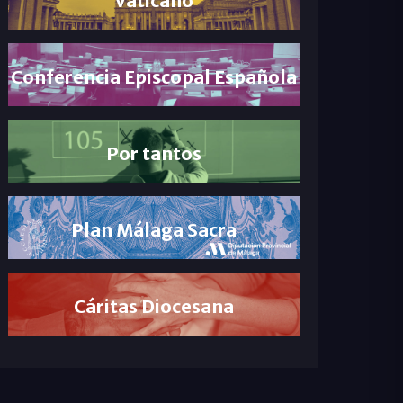
Conferencia Episcopal Española
Por tantos
Plan Málaga Sacra
Cáritas Diocesana