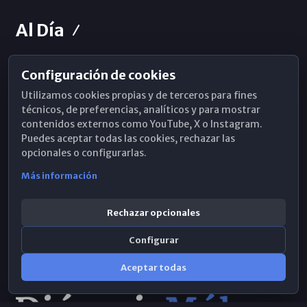
Al Día
Configuración de cookies
Horarios de Misa
Utilizamos cookies propias y de terceros para fines
Hemeroteca
técnicos, de preferencias, analíticos y para mostrar
contenidos externos como YouTube, X o Instagram.
WhatsApp
Puedes aceptar todas las cookies, rechazar las
opcionales o configurarlas.
Más información
Rechazar opcionales
Configurar
Aceptar todas