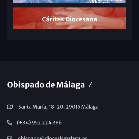
Cáritas Diocesana
Obispado de Málaga
Santa María, 18-20. 29015 Málaga
(+34) 952 224 386
obispado@diocesismalaga.es