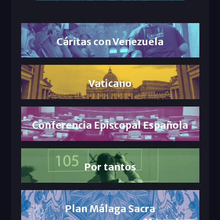
Cáritas con Venezuela
Vaticano
Conferencia Episcopal Española
Por tantos
Plan Málaga Sacra