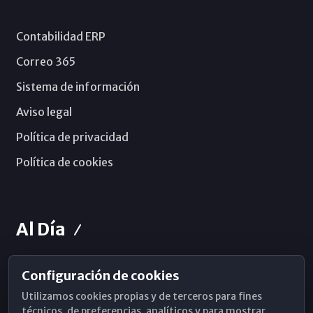
Contabilidad ERP
Correo 365
Sistema de información
Aviso legal
Política de privacidad
Política de cookies
Al Día
Configuración de cookies
Horarios de Misa
Utilizamos cookies propias y de terceros para fines
Hemeroteca
técnicos, de preferencias, analíticos y para mostrar