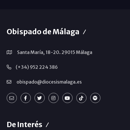
Obispado de Málaga
Santa María, 18-20. 29015 Málaga
(+34) 952 224 386
obispado@diocesismalaga.es
De Interés