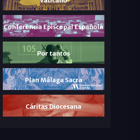
Conferencia Episcopal Española
Por tantos
Plan Málaga Sacra
Cáritas Diocesana