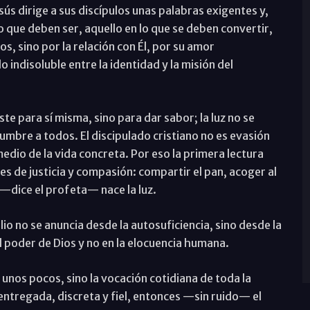
s dirige a sus discípulos unas palabras exigentes y,
o que deben ser, aquello en lo que se deben convertir,
os, sino por la relación con Él, por su amor
 indisoluble entre la identidad y la misión del
ste para sí misma, sino para dar sabor; la luz no se
lumbre a todos. El discipulado cristiano no es evasión
dio de la vida concreta. Por eso la primera lectura
les de justicia y compasión: compartir el pan, acoger al
 —dice el profeta— nace la luz.
io no se anuncia desde la autosuficiencia, sino desde la
l poder de Dios y no en la elocuencia humana.
a unos pocos, sino la vocación cotidiana de toda la
entregada, discreta y fiel, entonces —sin ruido— el