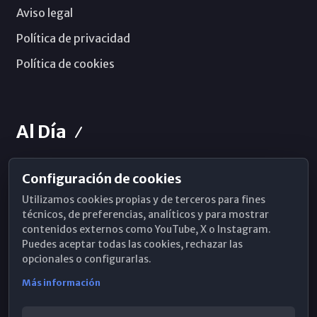
Aviso legal
Política de privacidad
Política de cookies
Al Día
Configuración de cookies
Horarios de Misa
Utilizamos cookies propias y de terceros para fines
Hemeroteca
técnicos, de preferencias, analíticos y para mostrar
contenidos externos como YouTube, X o Instagram.
WhatsApp
Puedes aceptar todas las cookies, rechazar las
opcionales o configurarlas.
Más información