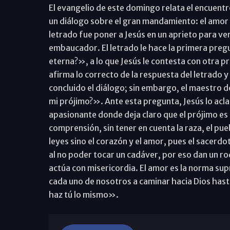
El evangelio de este domingo relata el encuentr
un diálogo sobre el gran mandamiento: el amor a 
letrado fue poner a Jesús en un aprieto para ver
embaucador. El letrado le hace la primera pregu
eterna?», a lo que Jesús le contesta con otra pr
afirma lo correcto de la respuesta del letrado y
concluido el diálogo; sin embargo, el maestro 
mi prójimo?». Ante esta pregunta, Jesús lo acl
apasionante donde deja claro que el prójimo e
comprensión, sin tener en cuenta la raza, el pue
leyes sino el corazón y el amor, pues el sacerdot
al no poder tocar un cadáver, por eso dan un r
actúa con misericordia. El amor es la norma sup
cada uno de nosotros a caminar hacia Dios hasta 
haz tú lo mismo».