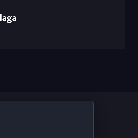
laga
De Interés