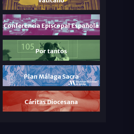
Conferencia Episcopal Española
Por tantos
Plan Málaga Sacra
Cáritas Diocesana