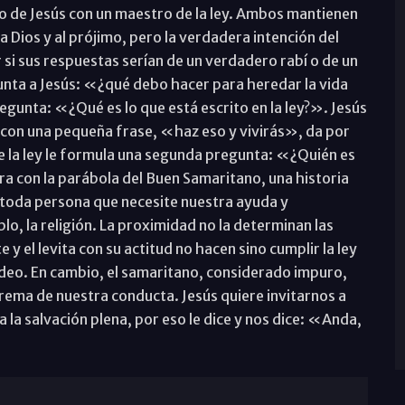
o de Jesús con un maestro de la ley. Ambos mantienen
Dios y al prójimo, pero la verdadera intención del
 si sus respuestas serían de un verdadero rabí o de un
nta a Jesús: «¿qué debo hacer para heredar la vida
egunta: «¿Qué es lo que está escrito en la ley?». Jesús
 con una pequeña frase, «haz eso y vivirás», da por
de la ley le formula una segunda pregunta: «¿Quién es
ara con la parábola del Buen Samaritano, una historia
s toda persona que necesite nuestra ayuda y
blo, la religión. La proximidad no la determinan las
e y el levita con su actitud no hacen sino cumplir la ley
odeo. En cambio, el samaritano, considerado impuro,
rema de nuestra conducta. Jesús quiere invitarnos a
la salvación plena, por eso le dice y nos dice: «Anda,