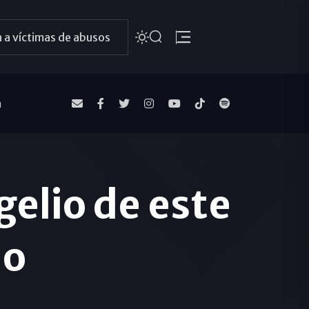
 a víctimas de abusos
a
elio de este
io