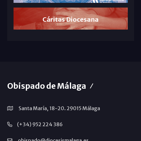
Cáritas Diocesana
Obispado de Málaga
Santa María, 18-20. 29015 Málaga
(+34) 952 224 386
obispado@diocesismalaga.es