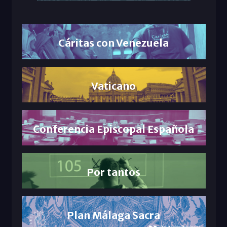
Cáritas con Venezuela
Vaticano
Conferencia Episcopal Española
Por tantos
Plan Málaga Sacra