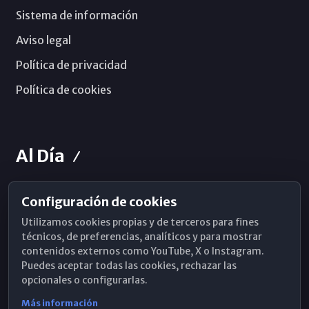
Sistema de información
Aviso legal
Política de privacidad
Política de cookies
Al Día
Configuración de cookies
Horarios de Misa
Utilizamos cookies propias y de terceros para fines
Hemeroteca
técnicos, de preferencias, analíticos y para mostrar
contenidos externos como YouTube, X o Instagram.
WhatsApp
Puedes aceptar todas las cookies, rechazar las
opcionales o configurarlas.
Más información