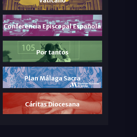
Conferencia Episcopal Española
Por tantos
Plan Málaga Sacra
Cáritas Diocesana