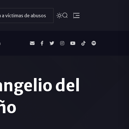
 a víctimas de abusos
a
ngelio del
ño