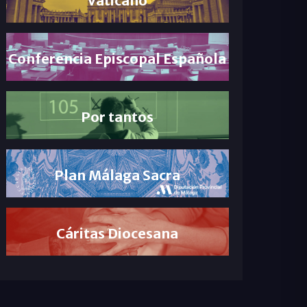
Conferencia Episcopal Española
Por tantos
Plan Málaga Sacra
Cáritas Diocesana