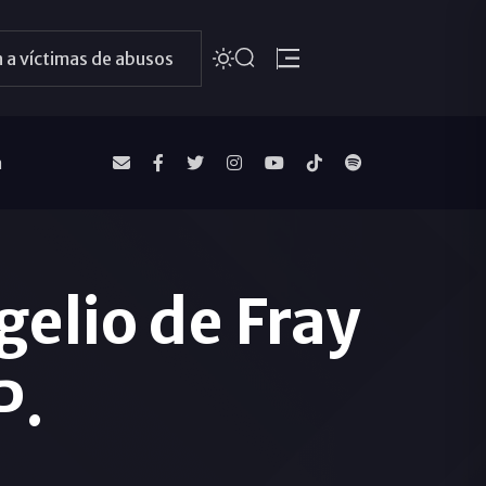
 a víctimas de abusos
a
elio de Fray
P.