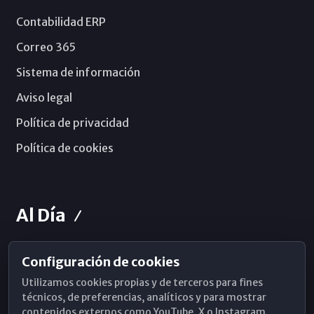
Contabilidad ERP
Correo 365
Sistema de información
Aviso legal
Política de privacidad
Política de cookies
Al Día
Configuración de cookies
Horarios de Misa
Utilizamos cookies propias y de terceros para fines
Hemeroteca
técnicos, de preferencias, analíticos y para mostrar
contenidos externos como YouTube, X o Instagram.