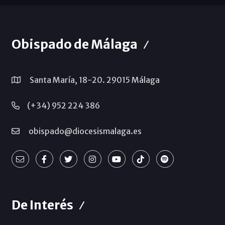
Obispado de Málaga
Santa María, 18-20. 29015 Málaga
(+34) 952 224 386
obispado@diocesismalaga.es
De Interés