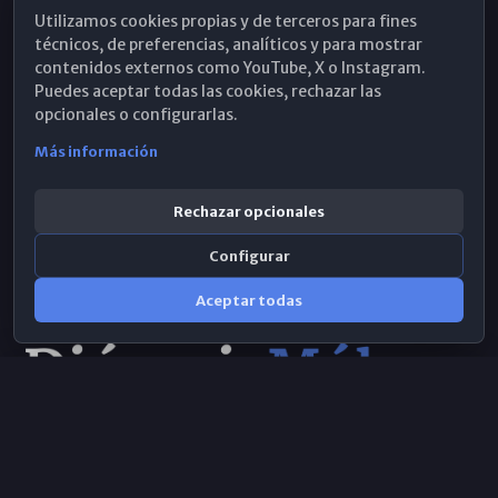
Utilizamos cookies propias y de terceros para fines
Hemeroteca
técnicos, de preferencias, analíticos y para mostrar
contenidos externos como YouTube, X o Instagram.
WhatsApp
Puedes aceptar todas las cookies, rechazar las
opcionales o configurarlas.
Más información
Rechazar opcionales
Configurar
Aceptar todas
Consulta IA
×
Selecciona el área y realiza tu consulta
© 2026 Obispado de Málaga