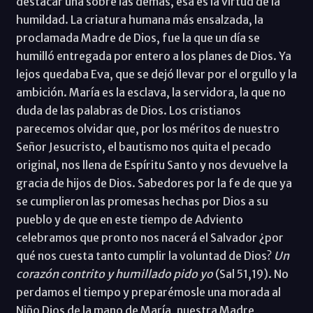
destacar una sobre las demás, esa es la virtud de la
humildad. La criatura humana más ensalzada, la
proclamada Madre de Dios, fue la que un día se
humilló entregada por entero a los planes de Dios. Ya
lejos quedaba Eva, que se dejó llevar por el orgullo y la
ambición. María es la esclava, la servidora, la que no
duda de las palabras de Dios. Los cristianos
parecemos olvidar que, por los méritos de nuestro
Señor Jesucristo, el bautismo nos quita el pecado
original, nos llena de Espíritu Santo y nos devuelve la
gracia de hijos de Dios. Sabedores por la fe de que ya
se cumplieron las promesas hechas por Dios a su
pueblo y de que en este tiempo de Adviento
celebramos que pronto nos nacerá el Salvador ¿por
qué nos cuesta tanto cumplir la voluntad de Dios?
Un
corazón contrito y humillado pido yo
(Sal 51,19). No
perdamos el tiempo y preparémosle una morada al
Niño Dios de la mano de María, nuestra Madre,