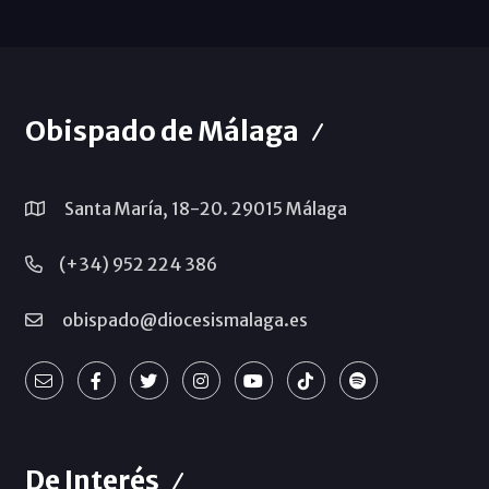
Obispado de Málaga
Santa María, 18-20. 29015 Málaga
(+34) 952 224 386
obispado@diocesismalaga.es
De Interés