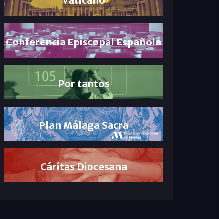
Conferencia Episcopal Española
Por tantos
Plan Málaga Sacra
Cáritas Diocesana