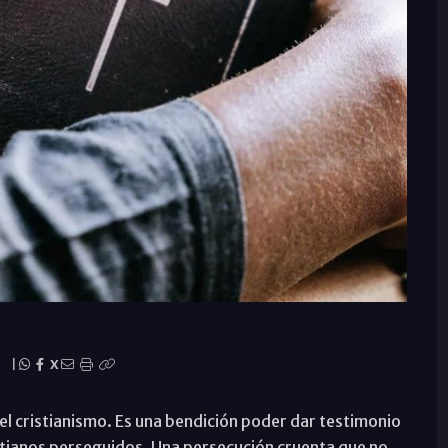
|
X
del cristianismo. Es una bendición poder dar testimonio
stianos perseguidos. Una persecución cruenta que no