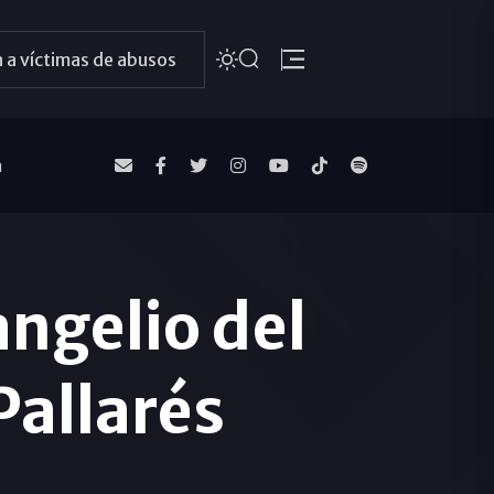
 a víctimas de abusos
a
ngelio del
Pallarés